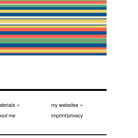
terials
my websites
bout me
imprint/privacy