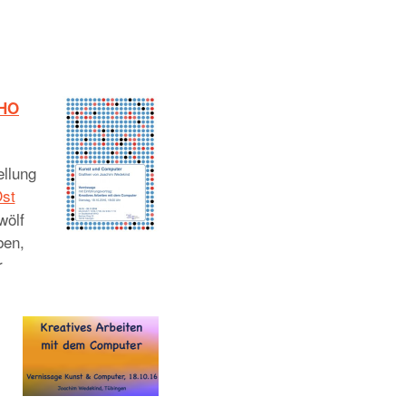
HO
ellung
Ost
wölf
ben,
r