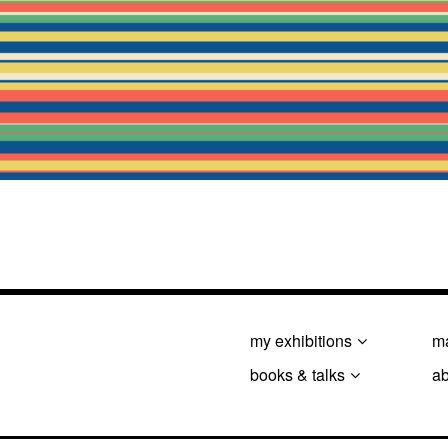
my exhibitions
ma
books & talks
a