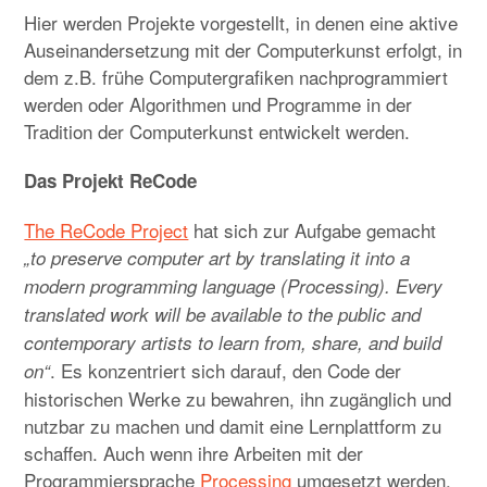
Child-
Hier werden Projekte vorgestellt, in denen eine aktive
materials
Menü
auskla
Auseinandersetzung mit der Computerkunst erfolgt, in
Child-
books
dem z.B. frühe Computergrafiken nachprogrammiert
Menü
auskla
werden oder Algorithmen und Programme in der
Child-
Child-
online texts
Tradition der Computerkunst entwickelt werden.
Menü
Menü
auskla
auskla
online sources
Das Projekt ReCode
The ReCode Project
hat sich zur Aufgabe gemacht
projects
Child-
Menü
auskla
„to preserve computer art by translating it into a
Child-
tools
modern programming language (Processing). Every
Menü
auskla
translated work will be available to the public and
Child-
about me
Menü
contemporary artists to learn from, share, and build
auskla
. Es konzentriert sich darauf, den Code der
on“
Child-
Child-
my websites
Menü
Menü
auskla
auskla
historischen Werke zu bewahren, ihn zugänglich und
nutzbar zu machen und damit eine Lernplattform zu
imprint/privacy
schaffen. Auch wenn ihre Arbeiten mit der
Programmiersprache
Processing
umgesetzt werden,