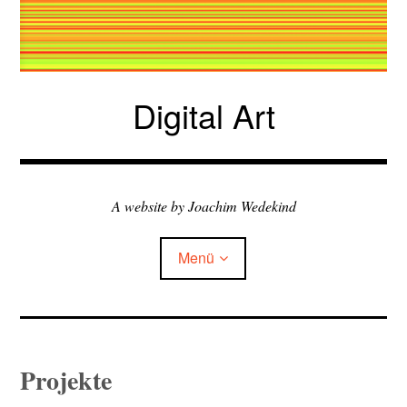
Zum
Inhalt
springen
Digital Art
A website by Joachim Wedekind
Menü
Child-
my exhibitions
Menü
auskla
Projekte
Child-
books & talks
Menü
auskla