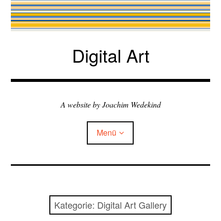
Zum
Inhalt
springen
Digital Art
A website by Joachim Wedekind
Menü
Child-
my exhibitions
Menü
auskla
Child-
books & talks
Menü
Kategorie:
Digital Art Gallery
auskla