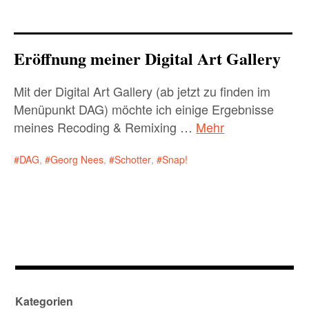
Child-
materials
Menü
auskla
about me
Child-
Menü
auskla
Eröffnung meiner Digital Art Gallery
Child-
Child-
my websites
Child-
Menü
Menü
Menü
auskla
auskla
auskla
Mit der Digital Art Gallery (ab jetzt zu finden im
imprint/privacy
Menüpunkt DAG) möchte ich einige Ergebnisse
meines Recoding & Remixing …
Mehr
Child-
Menü
auskla
DAG
,
Georg Nees
,
Schotter
,
Snap!
Child-
Menü
auskla
Child-
Menü
auskla
Child-
Menü
auskla
Child-
Kategorien
Menü
auskla