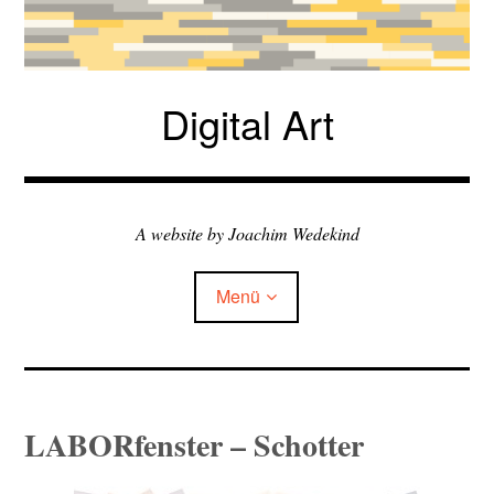
Zum
Inhalt
springen
Digital Art
A website by Joachim Wedekind
Menü
Child-
my exhibitions
Menü
auskla
LABORfenster – Schotter
Child-
books & talks
Menü
auskla