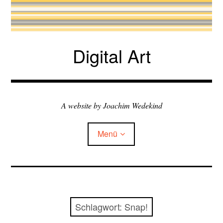
Zum
Inhalt
springen
Digital Art
A website by Joachim Wedekind
Menü
Child-
my exhibitions
Menü
auskla
Child-
books & talks
Menü
Schlagwort:
Snap!
auskla