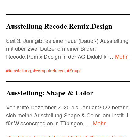
Child-
materials
Menü
auskla
about me
Child-
Menü
auskla
Ausstellung Recode.Remix.Design
Child-
Child-
my websites
Child-
Menü
Menü
Menü
auskla
auskla
auskla
Seit 3. Juni gibt es eine neue (Dauer-) Ausstellung
imprint/privacy
mit über zwei Dutzend meiner Bilder:
Recode.Remix.Design in der AG Didaktik …
Mehr
Child-
Menü
auskla
Ausstellung
,
computerkunst
,
Snap!
Child-
Menü
auskla
Child-
Ausstellung: Shape & Color
Menü
auskla
Child-
Menü
Von Mitte Dezember 2020 bis Januar 2022 befand
auskla
sich meine Ausstellung Shape & Color am Institut
für Wissensmedien in Tübingen. …
Mehr
Child-
Menü
auskla