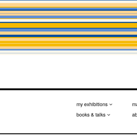
my exhibitions
ma
books & talks
a