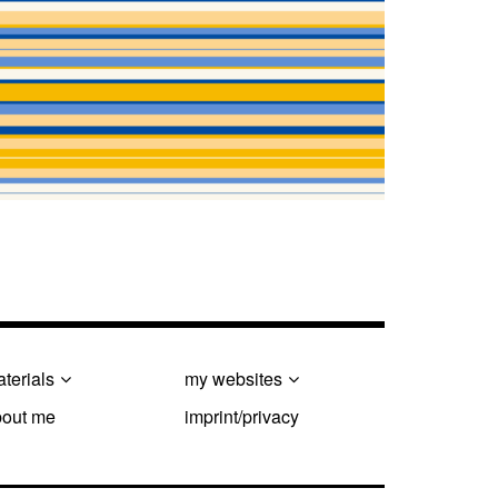
terials
my websites
bout me
imprint/privacy