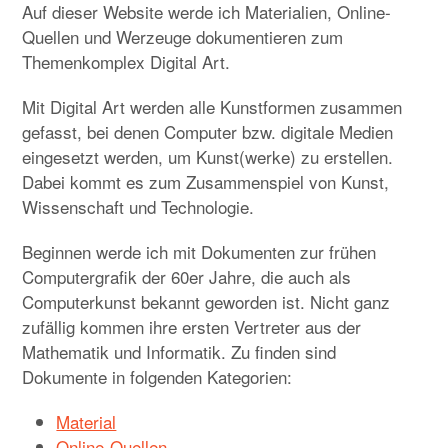
Child-
materials
Menü
Auf dieser Website werde ich Materialien, Online-
auskla
Quellen und Werzeuge dokumentieren zum
about me
Child-
Menü
Themenkomplex Digital Art.
auskla
Child-
Child-
my websites
Child-
Menü
Menü
Mit Digital Art werden alle Kunstformen zusammen
Menü
auskla
auskla
auskla
gefasst, bei denen Computer bzw. digitale Medien
imprint/privacy
eingesetzt werden, um Kunst(werke) zu erstellen.
Dabei kommt es zum Zusammenspiel von Kunst,
Child-
Menü
Wissenschaft und Technologie.
auskla
Child-
Menü
Beginnen werde ich mit Dokumenten zur frühen
auskla
Computergrafik der 60er Jahre, die auch als
Child-
Menü
Computerkunst bekannt geworden ist. Nicht ganz
auskla
zufällig kommen ihre ersten Vertreter aus der
Child-
Menü
auskla
Mathematik und Informatik. Zu finden sind
Dokumente in folgenden Kategorien:
Material
Child-
Menü
auskla
Online-Quellen