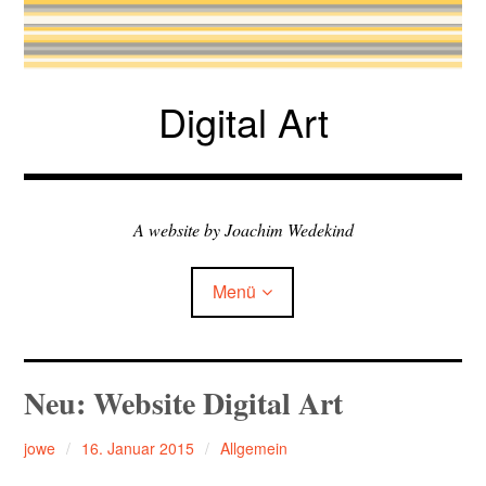
Zum
Inhalt
springen
Digital Art
A website by Joachim Wedekind
Menü
Child-
my exhibitions
Neu: Website Digital Art
Menü
auskla
Child-
books & talks
Menü
jowe
16. Januar 2015
Allgemein
auskla